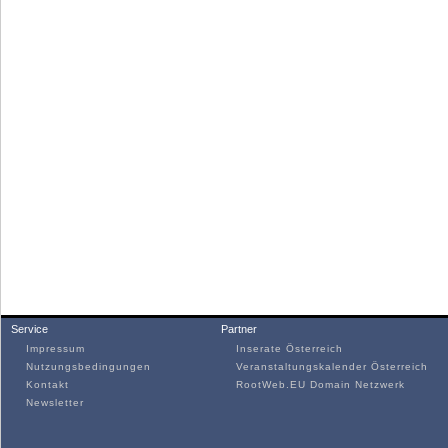
Service
Partner
Impressum
Inserate Österreich
Nutzungsbedingungen
Veranstaltungskalender Österreich
Kontakt
RootWeb.EU Domain Netzwerk
Newsletter