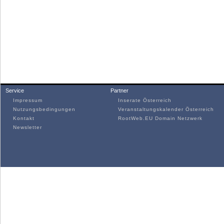
Service
Partner
Impressum
Inserate Österreich
Nutzungsbedingungen
Veranstaltungskalender Österreich
Kontakt
RootWeb.EU Domain Netzwerk
Newsletter