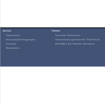
Service
Partner
Impressum
Inserate Österreich
Nutzungsbedingungen
Veranstaltungskalender Österreich
Kontakt
RootWeb.EU Domain Netzwerk
Newsletter