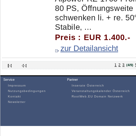
80 PS, Öffnungsweite 
schwenken li. + re. 50
Stabile, ...
Preis : EUR 1.400.-
zur Detailansicht
1
2
3
(4/9)
Service
Partner
Impressum
Inserate Österreich
Nutzungsbedingungen
Veranstaltungskalender Österreich
Kontakt
RootWeb.EU Domain Netzwerk
Newsletter