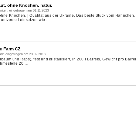
ut, ohne Knochen, natur.
riten, eingetragen am 01.11.2023
 ohne Knochen. | Qualität aus der Ukraine. Das beste Stück vom Hähnchen
 universell einsetzen wie ...
ne Farm CZ
adt, eingetragen am 23.02.2018
baum und Raps), fest und kristallisiert, in 200 l Barrels, Gewicht pro Barre
hmestelle 20 ...