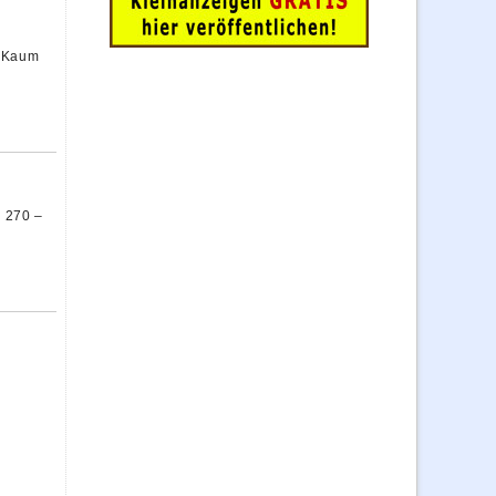
. Kaum
l 270 –