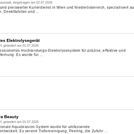
austadt, eingetragen am 02.07.2026
 und preiswerter Kurierdienst in Wien und Niederösterreich, spezialisiert au
, Direktfahrten und ...
les Elektrolysegerät
rf, geändert am 01.07.2026
ssionelles Hochleistungs-Elektrolysesystem für präzise, ​​effektive und
ernung. Es wurde für ...
ra Beauty
rf, geändert am 01.07.2026
unktionale Aquabrasion-System wurde für umfassende
ickelt. Es vereint Tiefenreinigung, Peeling, die Zufuhr ...