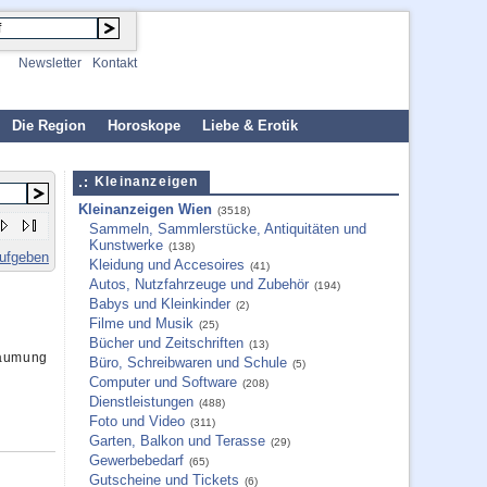
Newsletter
Kontakt
Die Region
Horoskope
Liebe & Erotik
Kleinanzeigen
Kleinanzeigen Wien
(3518)
Sammeln, Sammlerstücke, Antiquitäten und
Kunstwerke
(138)
aufgeben
Kleidung und Accesoires
(41)
Autos, Nutzfahrzeuge und Zubehör
(194)
Babys und Kleinkinder
(2)
Filme und Musik
(25)
Bücher und Zeitschriften
(13)
äumung
Büro, Schreibwaren und Schule
(5)
Computer und Software
(208)
Dienstleistungen
(488)
Foto und Video
(311)
Garten, Balkon und Terasse
(29)
Gewerbebedarf
(65)
Gutscheine und Tickets
(6)