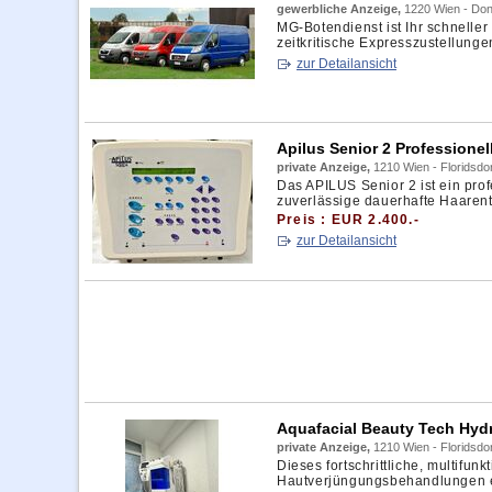
gewerbliche Anzeige,
1220 Wien - Don
MG‑Botendienst ist Ihr schneller
zeitkritische Expresszustellungen
zur Detailansicht
Apilus Senior 2 Professionel
private Anzeige,
1210 Wien - Floridsdo
Das APILUS Senior 2 ist ein profe
zuverlässige dauerhafte Haarentf
Preis : EUR 2.400.-
zur Detailansicht
Aquafacial Beauty Tech Hyd
private Anzeige,
1210 Wien - Floridsdo
Dieses fortschrittliche, multif
Hautverjüngungsbehandlungen entw