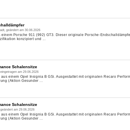
halldämpfer
adt, geändert am 30.06.2026
 einem Porsche 911 (992) GT3. Dieser originale Porsche-Endschalldämpfer 
fikation konzipiert und ...
mance Schalensitze
 eingetragen am 29.06.2026
aus einem Opel Insignia B GSi. Ausgestattet mit originalen Recaro Perfo
rung (Aktion Gesunder ...
mance Schalensitze
 geändert am 29.06.2026
aus einem Opel Insignia B GSi. Ausgestattet mit originalen Recaro Perfo
rung (Aktion Gesunder ...