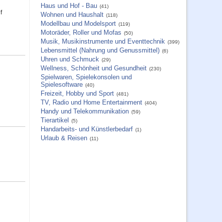
Haus und Hof - Bau
(41)
f
Wohnen und Haushalt
(118)
Modellbau und Modelsport
(119)
Motoräder, Roller und Mofas
(50)
Musik, Musikinstrumente und Eventtechnik
(399)
Lebensmittel (Nahrung und Genussmittel)
(6)
Uhren und Schmuck
(29)
Wellness, Schönheit und Gesundheit
(230)
Spielwaren, Spielekonsolen und
Spielesoftware
(40)
Freizeit, Hobby und Sport
(481)
TV, Radio und Home Entertainment
(404)
Handy und Telekommunikation
(59)
Tierartikel
(5)
Handarbeits- und Künstlerbedarf
(1)
Urlaub & Reisen
(11)