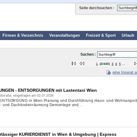
Seite durchsuchen :
Firmen & Verzeichnis
Veranstaltungen
Freizeit & Sport
Urlaub
Suchen :
...
1
(2/440)
3
4
5
eine Inserat 
GEN - ENTSORGUNGEN mit Lastentaxi Wien
dstraße, eingetragen am 02.07.2026
TSORGUNG in Wien Planung und Durchführung Haus- und Wohnungsr
r- und Dachbodenräumung Demontage und ...
rlässiger KURIERDIENST in Wien & Umgebung | Express