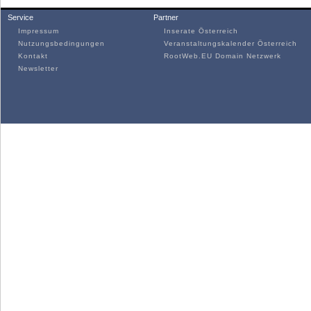
Service
Partner
Impressum
Inserate Österreich
Nutzungsbedingungen
Veranstaltungskalender Österreich
Kontakt
RootWeb.EU Domain Netzwerk
Newsletter