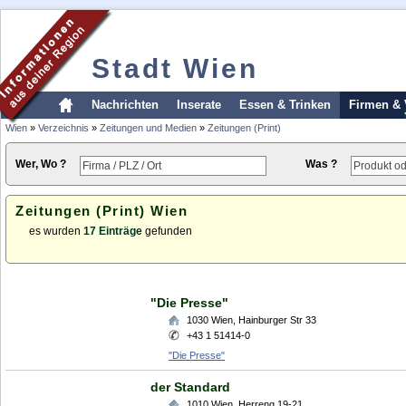
Stadt Wien
Nachrichten
Inserate
Essen & Trinken
Firmen & 
Wien
»
Verzeichnis
»
Zeitungen und Medien
»
Zeitungen (Print)
Wer, Wo ?
Was ?
Zeitungen (Print) Wien
es wurden
17 Einträge
gefunden
"Die Presse"
1030
Wien
,
Hainburger Str 33
+43 1 51414-0
"Die Presse"
der Standard
1010
Wien
,
Herreng 19-21