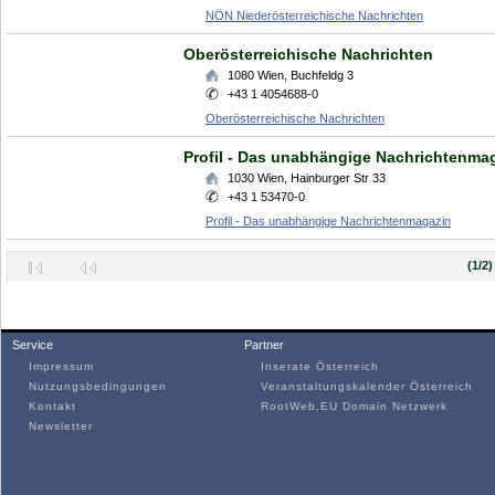
NÖN Niederösterreichische Nachrichten
Oberösterreichische Nachrichten
1080
Wien
,
Buchfeldg 3
+43 1 4054688-0
Oberösterreichische Nachrichten
Profil - Das unabhängige Nachrichtenma
1030
Wien
,
Hainburger Str 33
+43 1 53470-0
Profil - Das unabhängige Nachrichtenmagazin
(1/2)
Service
Partner
Impressum
Inserate Österreich
Nutzungsbedingungen
Veranstaltungskalender Österreich
Kontakt
RootWeb.EU Domain Netzwerk
Newsletter