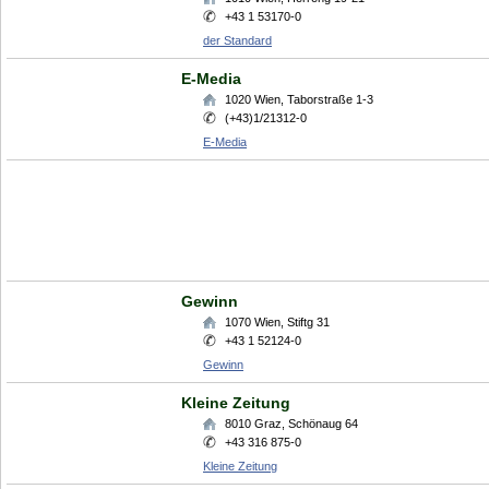
+43 1 53170-0
der Standard
E-Media
1020
Wien
,
Taborstraße 1-3
(+43)1/21312-0
E-Media
Gewinn
1070
Wien
,
Stiftg 31
+43 1 52124-0
Gewinn
Kleine Zeitung
8010
Graz
,
Schönaug 64
+43 316 875-0
Kleine Zeitung