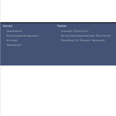
Service
Partner
Impressum
Inserate Österreich
Nutzungsbedingungen
Veranstaltungskalender Österreich
Kontakt
RootWeb.EU Domain Netzwerk
Newsletter