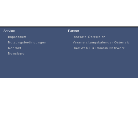
Service
Partner
Impressum
Inserate Österreich
Nutzungsbedingungen
Veranstaltungskalender Österreich
Kontakt
RootWeb.EU Domain Netzwerk
Newsletter