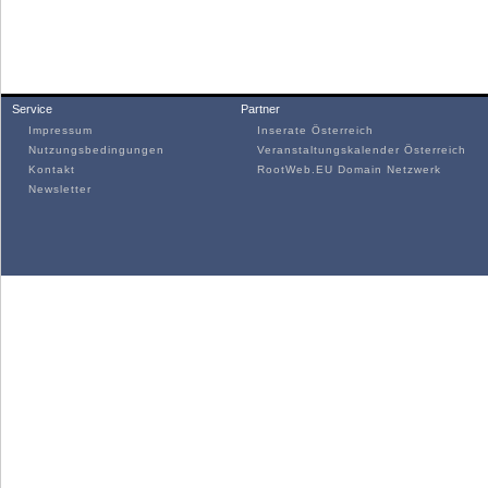
Service
Partner
Impressum
Inserate Österreich
Nutzungsbedingungen
Veranstaltungskalender Österreich
Kontakt
RootWeb.EU Domain Netzwerk
Newsletter