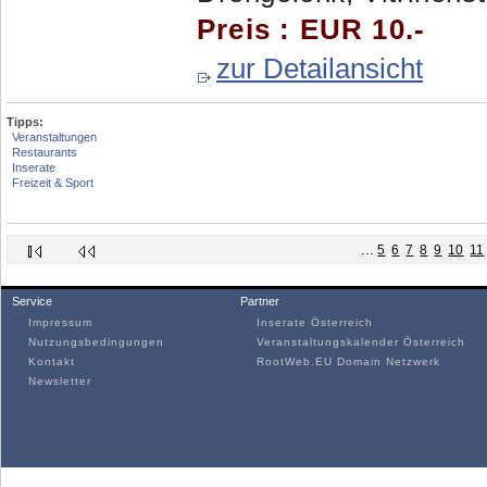
Preis : EUR 10.-
zur Detailansicht
Tipps:
Veranstaltungen
Restaurants
Inserate
Freizeit & Sport
...
5
6
7
8
9
10
11
Service
Partner
Impressum
Inserate Österreich
Nutzungsbedingungen
Veranstaltungskalender Österreich
Kontakt
RootWeb.EU Domain Netzwerk
Newsletter