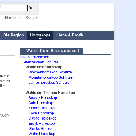
Newsletter
Kontakt
Die Region
Horoskope
Liebe & Erotik
Wähle Dein Sternzeichen!
alle Sternzeichen
Sternzeichen Schütze
Wähle dein Horoskop
Wochenhoroskop Schütze
in zur
Monatshoroskop Schütze
mischen
Jahreshoroskop Schütze
lich
Wähle ein Themen Horoskop
Beauty Horoskop
Auto Horoskop
Kinder Horoskop
Koch Horoskop
mwork.
Dating Horoskop
Erotik Horoskop
Glücks Horoskop
Wohn Horoskop