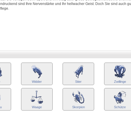
indruckend sind Ihre Nervenstärke und Ihr hellwacher Geist. Doch Sie sind auch gu
flege.
e
Widder
Stier
Zwillinge
au
Waage
Skorpion
Schütze