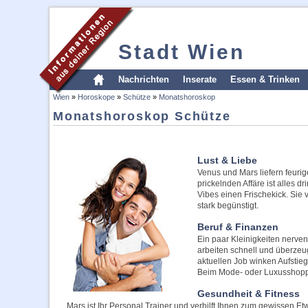
Stadt Wien
Nachrichten
Inserate
Essen & Trinken
Wien
»
Horoskope
»
Schütze
»
Monatshoroskop
Monatshoroskop Schütze
Lust & Liebe
Venus und Mars liefern feurig
prickelnden Affäre ist alles 
Vibes einen Frischekick. Sie 
stark begünstigt.
Beruf & Finanzen
Ein paar Kleinigkeiten nerven
arbeiten schnell und überze
aktuellen Job winken Aufstie
Beim Mode- oder Luxusshoppi
Gesundheit & Fitness
Mars ist Ihr Personal Trainer und verhilft Ihnen zum gewissen E