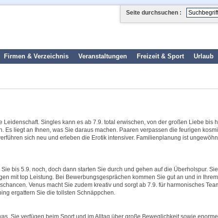
Seite durchsuchen :
Firmen & Verzeichnis
Veranstaltungen
Freizeit & Sport
Urlaub
e Leidenschaft. Singles kann es ab 7.9. total erwischen, von der großen Liebe bis h
drin. Es liegt an Ihnen, was Sie daraus machen. Paaren verpassen die feurigen kos
verführen sich neu und erleben die Erotik intensiver. Familienplanung ist ungewöhn
 Sie bis 5.9. noch, doch dann starten Sie durch und gehen auf die Überholspur. Sie
ugen mit top Leistung. Bei Bewerbungsgesprächen kommen Sie gut an und in Ihrem
gschancen. Venus macht Sie zudem kreativ und sorgt ab 7.9. für harmonisches Tea
ng ergattern Sie die tollsten Schnäppchen.
twas. Sie verfügen beim Sport und im Alltag über große Beweglichkeit sowie enorme