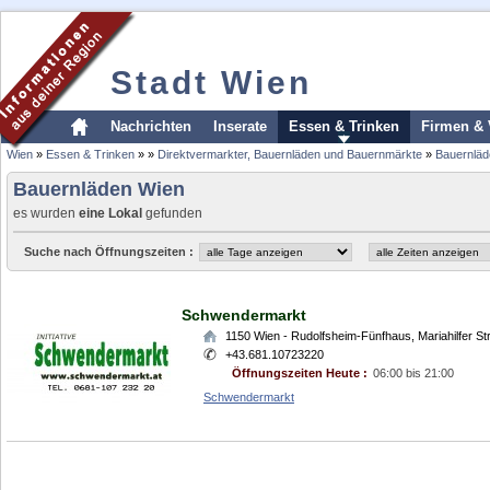
Stadt Wien
Nachrichten
Inserate
Essen & Trinken
Firmen & 
Wien
»
Essen & Trinken
»
»
Direktvermarkter, Bauernläden und Bauernmärkte
»
Bauernläd
Bauernläden Wien
es wurden
eine Lokal
gefunden
Suche nach Öffnungszeiten :
Schwendermarkt
1150
Wien - Rudolfsheim-Fünfhaus
,
Mariahilfer S
+43.681.10723220
Öffnungszeiten Heute :
06:00 bis 21:00
Schwendermarkt