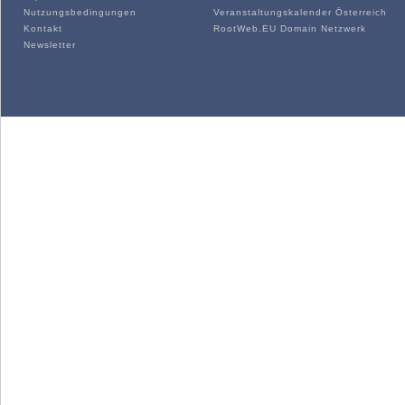
Nutzungsbedingungen
Veranstaltungskalender Österreich
Kontakt
RootWeb.EU Domain Netzwerk
Newsletter