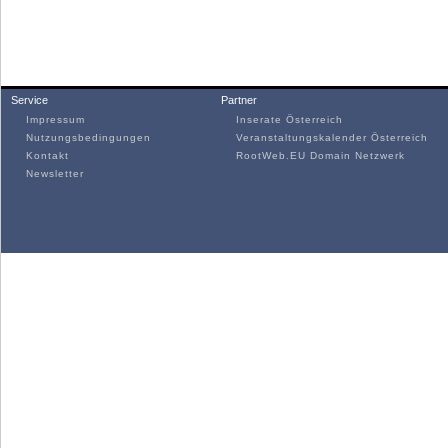
Service
Partner
Impressum
Inserate Österreich
Nutzungsbedingungen
Veranstaltungskalender Österreich
Kontakt
RootWeb.EU Domain Netzwerk
Newsletter