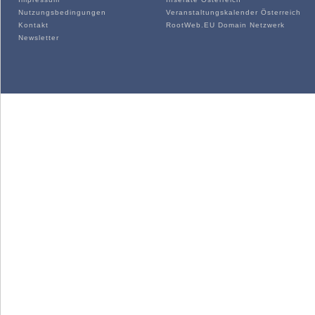
Nutzungsbedingungen
Veranstaltungskalender Österreich
Kontakt
RootWeb.EU Domain Netzwerk
Newsletter