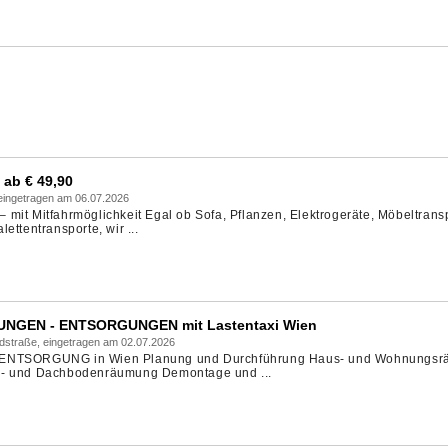
 ab € 49,90
 eingetragen am 06.07.2026
mit Mitfahrmöglichkeit Egal ob Sofa, Pflanzen, Elektrogeräte, Möbeltransp
ettentransporte, wir ...
GEN - ENTSORGUNGEN mit Lastentaxi Wien
dstraße, eingetragen am 02.07.2026
TSORGUNG in Wien Planung und Durchführung Haus- und Wohnungsr
r- und Dachbodenräumung Demontage und ...