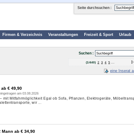
Seite durchsuchen :
Firmen & Verzeichnis
Veranstaltungen
Freizeit & Sport
Urlaub
Suchen :
...
(1/440)
2
3
4
5
eine Inserat 
 ab € 49,90
 eingetragen am 03.08.2026
mit Mitfahrmöglichkeit Egal ob Sofa, Pflanzen, Elektrogeräte, Möbeltransp
ettentransporte, wir ...
Mann ab € 34,90