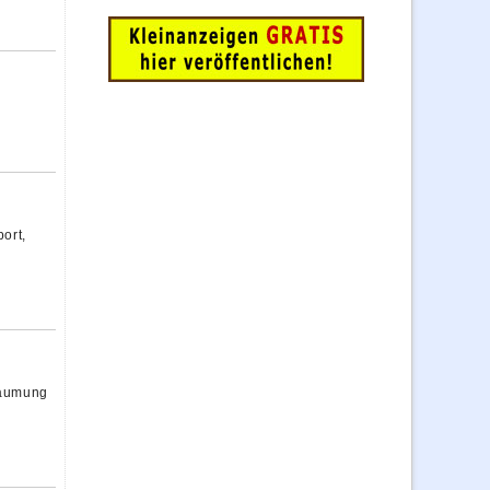
ort,
äumung