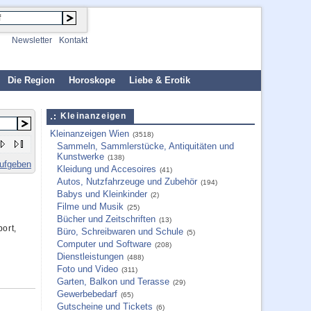
Newsletter
Kontakt
Die Region
Horoskope
Liebe & Erotik
Kleinanzeigen
Kleinanzeigen Wien
(3518)
Sammeln, Sammlerstücke, Antiquitäten und
Kunstwerke
(138)
aufgeben
Kleidung und Accesoires
(41)
Autos, Nutzfahrzeuge und Zubehör
(194)
Babys und Kleinkinder
(2)
Filme und Musik
(25)
Bücher und Zeitschriften
(13)
ort,
Büro, Schreibwaren und Schule
(5)
Computer und Software
(208)
Dienstleistungen
(488)
Foto und Video
(311)
Garten, Balkon und Terasse
(29)
Gewerbebedarf
(65)
Gutscheine und Tickets
(6)