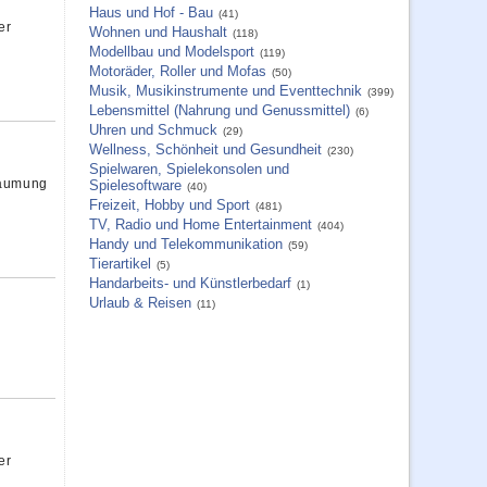
Haus und Hof - Bau
(41)
er
Wohnen und Haushalt
(118)
Modellbau und Modelsport
(119)
Motoräder, Roller und Mofas
(50)
Musik, Musikinstrumente und Eventtechnik
(399)
Lebensmittel (Nahrung und Genussmittel)
(6)
Uhren und Schmuck
(29)
Wellness, Schönheit und Gesundheit
(230)
Spielwaren, Spielekonsolen und
äumung
Spielesoftware
(40)
Freizeit, Hobby und Sport
(481)
TV, Radio und Home Entertainment
(404)
Handy und Telekommunikation
(59)
Tierartikel
(5)
Handarbeits- und Künstlerbedarf
(1)
Urlaub & Reisen
(11)
er