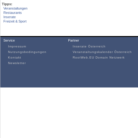
Tipps:
Veranstaltungen
Restaurants
Inserate
Freizeit & Sport
Service
Partner
Impressum
Inserate Österreich
Nutzungsbedingungen
Veranstaltungskalender Österreich
Kontakt
RootWeb.EU Domain Netzwerk
Newsletter