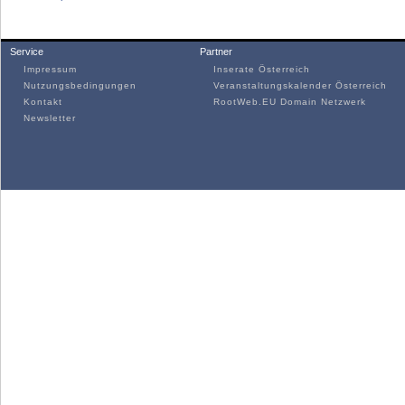
Service
Partner
Impressum
Inserate Österreich
Nutzungsbedingungen
Veranstaltungskalender Österreich
Kontakt
RootWeb.EU Domain Netzwerk
Newsletter